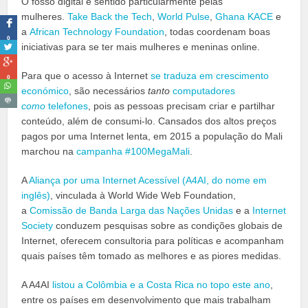
O fosso digital é sentido particularmente pelas
mulheres.
Take Back the Tech
,
World Pulse
,
Ghana KACE
e
a
African Technology Foundation
, todas coordenam boas
0
iniciativas para se ter mais mulheres e meninas online.
Para que o acesso à Internet
se traduza em crescimento
0
económico
, são necessários
tanto
computadores
como
telefones
, pois as pessoas precisam criar e partilhar
conteúdo, além de consumi-lo. Cansados dos altos preços
pagos por uma Internet lenta, em 2015 a população do Mali
marchou na
campanha #100MegaMali
.
A
Aliança por uma Internet Acessível (A4AI, do nome em
inglês)
, vinculada à World Wide Web Foundation,
a
Comissão de Banda Larga das Nações Unidas
e a
Internet
Society
conduzem pesquisas sobre as condições globais de
Internet, oferecem consultoria para políticas e acompanham
quais países têm tomado as melhores e as piores medidas.
A A4AI
listou a Colômbia e a Costa Rica no topo este ano
,
entre os países em desenvolvimento que mais trabalham