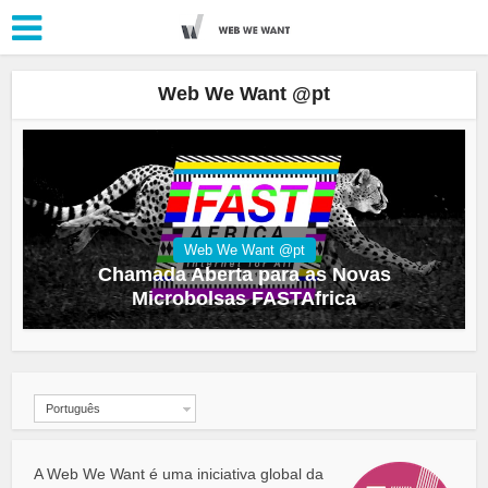
Web We Want @pt
Web We Want @pt
Chamada Aberta para as Novas
Microbolsas FASTAfrica
Português
A Web We Want é uma iniciativa global da