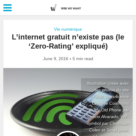
Vie numérique
L’internet gratuit n’existe pas (le
‘Zero-Rating’ expliqué)
June 9, 2016
5 min read
Illustration créée avec
des photos du site
Flickr, sous licence
Creative Commons
: My Old Phone par
Oracio Alvarado, WiFi
symbol par Christiaan
Colen et Small plate,