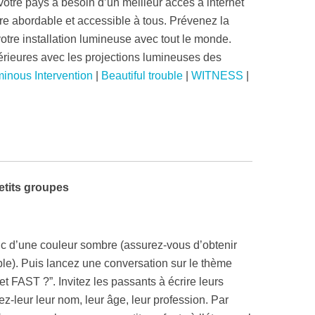
votre pays à besoin d’un meilleur accès à internet
ndre abordable et accessible à tous. Prévenez la
otre installation lumineuse avec tout le monde.
ieures avec les projections lumineuses des
inous Intervention
|
Beautiful trouble
|
WITNESS
|
petits groupes
ic d’une couleur sombre (assurez-vous d’obtenir
able). Puis lancez une conversation sur le thème
et FAST ?”. Invitez les passants à écrire leurs
-leur leur nom, leur âge, leur profession. Par