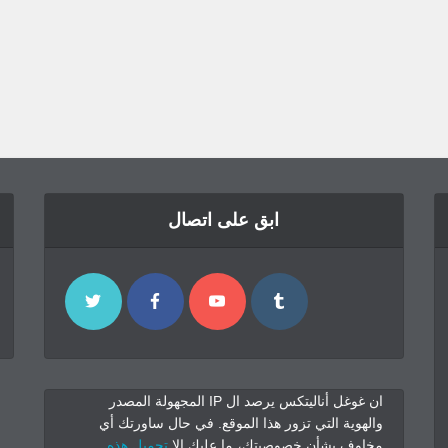
ابق على اتصال
ان غوغل أناليتكس يرصد ال IP المجهولة المصدر
والهوية التي تزور هذا الموقع. في حال ساورتك أي
مخاوف بشأن خصوصيتك، ما عليك الا
تحميل هذه