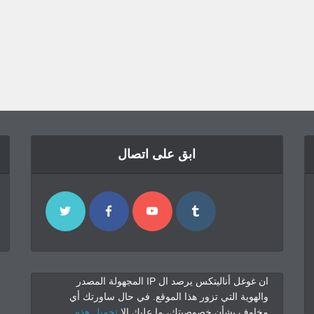
ابق على اتصال
ان غوغل أناليتكس يرصد ال IP المجهولة المصدر
والهوية التي تزور هذا الموقع. في حال ساورتك أي
مخاوف بشأن خصوصيتك، ما عليك الا
تحميل هذه