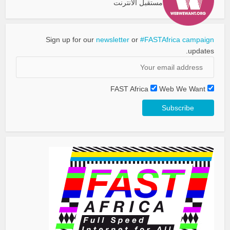
نت
Sign up for our
newslet
FAS