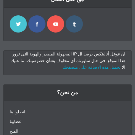
غوغل أناليتكس يرصد ال IP المجهولة المصدر والهوية التي تزور
ي مخاوف بشأن خصوصيتك، ما عليك
صفحك
نحن؟
اتصلوا بنا
اعضاؤنا
المنح