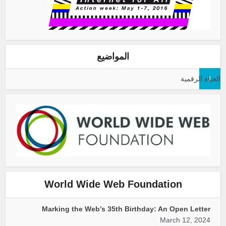
واضيع
World Wide We
Marking the Web’s 35t