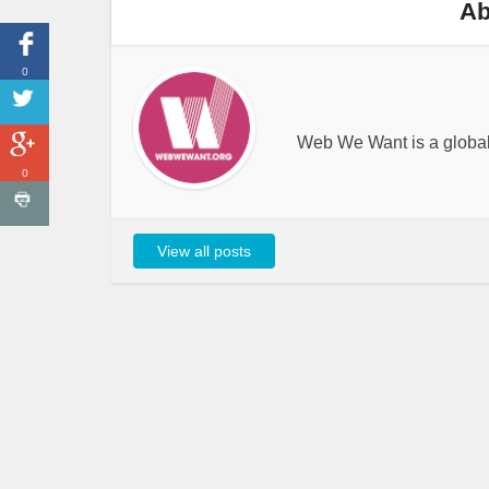
Ab
0
Web We Want is a global i
0
View all posts