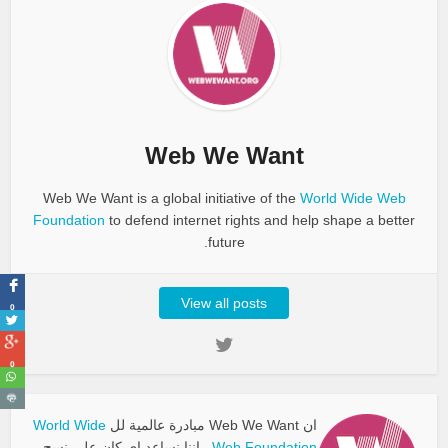
Web We Want
Web We Want is a global initiative of the
World Wide Web
Foundation
to defend internet rights and help shape a better
future.
View all posts
0
0
ان Web We Want مبادرة عالمية لل
World Wide
Web Foundation
. إننا نساعد اي كان على نسج