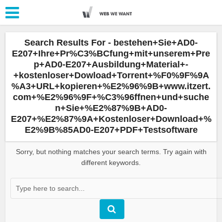
Search Results For - bestehen+Sie+AD0-
E207+Ihre+Pr%C3%BCfung+mit+unserem+Pre
p+AD0-E207+Ausbildung+Material+-
+kostenloser+Dowload+Torrent+%F0%9F%9A
%A3+URL+kopieren+%E2%96%9B+www.itzert.
com+%E2%96%9F+%C3%96ffnen+und+suche
n+Sie+%E2%87%9B+AD0-
E207+%E2%87%9A+Kostenloser+Download+%
E2%9B%85AD0-E207+PDF+Testsoftware
Sorry, but nothing matches your search terms. Try again with
different keywords.