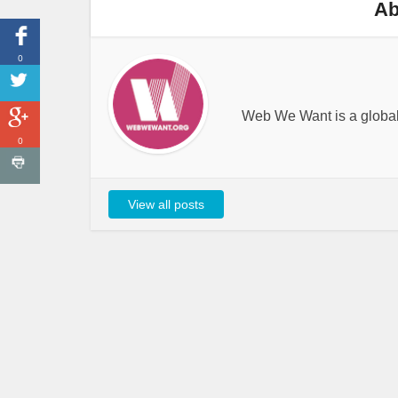
Ab
0
Web We Want is a global i
0
View all posts