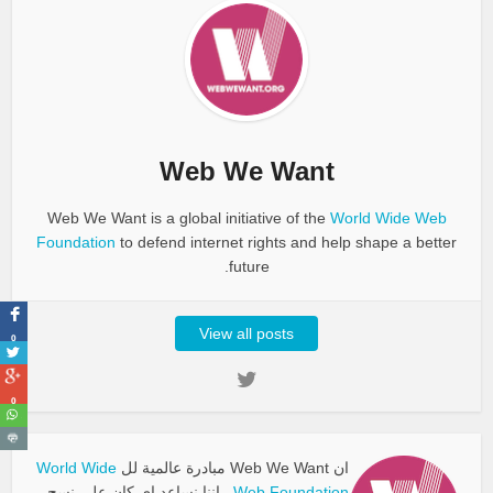
Web We Want
Web We Want is a global initiative of the
World Wide Web
Foundation
to defend internet rights and help shape a better
future.
View all posts
0
0
ان Web We Want مبادرة عالمية لل
World Wide
Web Foundation
. إننا نساعد اي كان على نسج